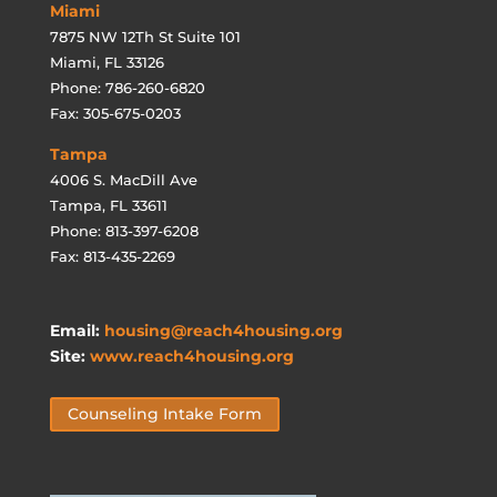
Miami
7875 NW 12Th St Suite 101
Miami, FL 33126
Phone: 786-260-6820
Fax: 305-675-0203
Tampa
4006 S. MacDill Ave
Tampa, FL 33611
Phone: 813-397-6208
Fax: 813-435-2269
Email:
housing@reach4housing.org
Site:
www.reach4housing.org
Counseling Intake Form