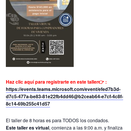
Haz clic aquí para registrarte en este taller👉 :
https://events.teams.microsoft.com/event/efed7b3d-
d7c5-477a-be83-81e22fb4dd46@b2ceab64-e7cf-4c8f-
8c14-69b255c41d57
El taller de 8 horas es para TODOS los condados.
Este taller es virtual
, comienza a las 9:00 a.m. y finaliza