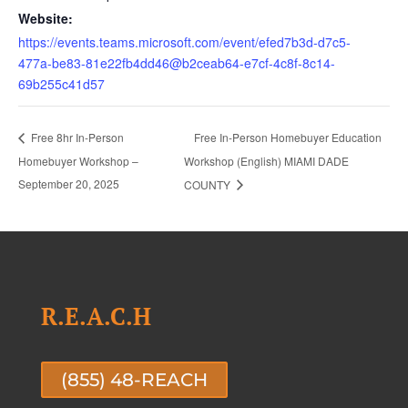
Website:
https://events.teams.microsoft.com/event/efed7b3d-d7c5-
477a-be83-81e22fb4dd46@b2ceab64-e7cf-4c8f-8c14-
69b255c41d57
Free In-Person Homebuyer Education
Free 8hr In-Person
Homebuyer Workshop –
Workshop (English) MIAMI DADE
September 20, 2025
COUNTY
R.E.A.C.H
(855) 48-REACH